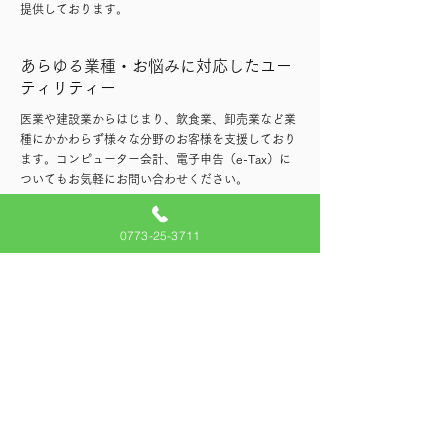
提供しております。
あらゆる業種・お悩みに対応したユー
ティリティー
医業や建設業からはじまり、飲食業、卸売業など業
種にかかわらず様々な分野のお客様を支援しており
ます。コンピューター会計、電子申告（e-Tax）に
ついてもお気軽にお問い合わせください。
0773-25-3711
Contact
お問い合わせ
衣川憲治税理士事務所
〒620-0051 京都府福知山市昭和新町206-2
I&Iビル2F